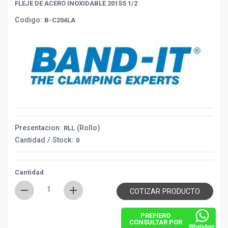
FLEJE DE ACERO INOXIDABLE 201SS 1/2
Codigo:
B-C204LA
Presentacion:
(Rollo)
RLL
Cantidad / Stock:
0
Cantidad
remove
add
COTIZAR PRODUCTO
PREFIERO
CONSULTAR POR