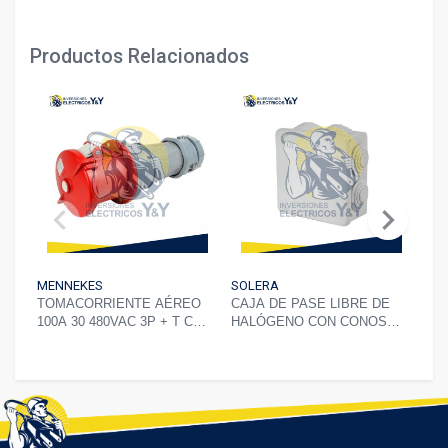
Productos Relacionados
chevron_left
chevron_right
MENNEKES
SOLERA
IND
TOMACORRIENTE AÉREO
CAJA DE PASE LIBRE DE
CAB
100A 30 480VAC 3P + T CON
HALÓGENO CON CONOS
TRI
UL
80X80X35MM IP55 IK07
GRIS