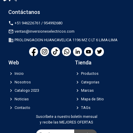
Contáctanos
phone
+51 946226761 / 954992680
mail_outline
ventas@inversioneselectricos.com
business
PROLONGACION HUANCAVELICA 1196 MZ C LT 6 LIMA-LIMA
Web
Tienda
chevron_right
chevron_right
Inicio
Productos
chevron_right
chevron_right
Nosotros
Categorias
chevron_right
chevron_right
Catalogo 2023
Marcas
chevron_right
chevron_right
Noticias
Mapa de Sitio
chevron_right
chevron_right
Contacto
TAGs
Suscríbete a nuestro boletín mensual
MEJORES OFERTAS
y recibe las