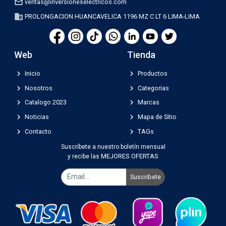
mail_outline
ventas@inversioneselectricos.com
business
PROLONGACION HUANCAVELICA 1196 MZ C LT 6 LIMA-LIMA
Web
Tienda
chevron_right
chevron_right
Inicio
Productos
chevron_right
chevron_right
Nosotros
Categorias
chevron_right
chevron_right
Catalogo 2023
Marcas
chevron_right
chevron_right
Noticias
Mapa de Sitio
chevron_right
chevron_right
Contacto
TAGs
Suscríbete a nuestro boletín mensual
MEJORES OFERTAS
y recibe las
Suscribete