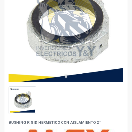
vron_left
chevron_r
BUSHING RIGID HERMETICO CON AISLAMIENTO 2´´