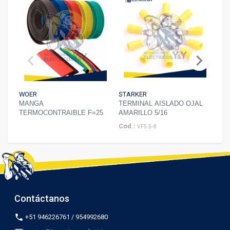
chevron_left
chevron_right
WOER
STARKER
ME
MANGA
TERMINAL AISLADO OJAL
TO
TERMOCONTRAIBLE F=25
AMARILLO 5/16
16A
Cod.:
VF5.5-8
Contáctanos
phone
+51 946226761 / 954992680