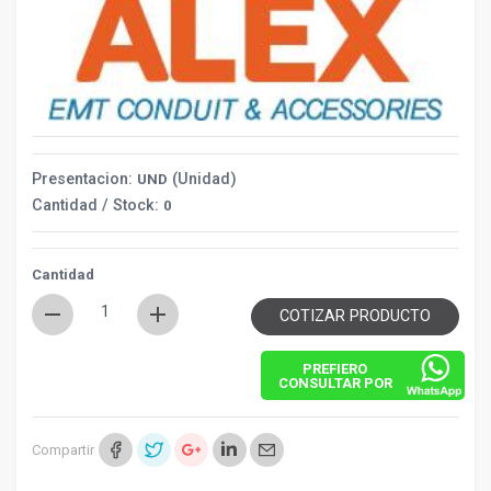
Presentacion:
(Unidad)
UND
Cantidad / Stock:
0
Cantidad
remove
add
COTIZAR PRODUCTO
PREFIERO
CONSULTAR POR
Compartir