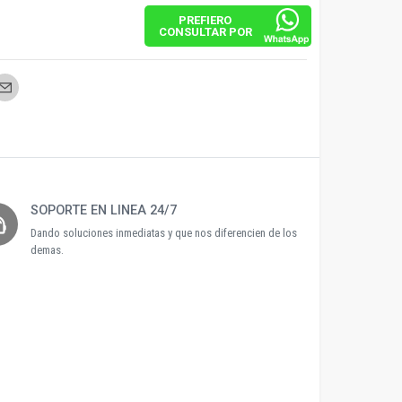
PREFIERO
CONSULTAR POR
SOPORTE EN LINEA 24/7
agent
Dando soluciones inmediatas y que nos diferencien de los
demas.
DEXON SCHNEI
UNION UNIVE