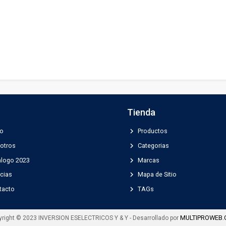
Tienda
chevron_right
io
Productos
chevron_right
otros
Categorias
chevron_right
alogo 2023
Marcas
chevron_right
cias
Mapa de Sitio
chevron_right
tacto
TAGs
MULTIPROWEB
yright © 2023 INVERSION ESELECTRICOS Y & Y - Desarrollado por