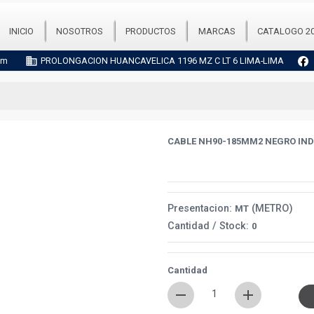
INICIO
NOSOTROS
PRODUCTOS
MARCAS
CATALOGO 2
business
om
PROLONGACION HUANCAVELICA 1196 MZ C LT 6 LIMA-LIMA
chevron_right
CABLE NH90-185MM2 NEGRO IN
Presentacion:
(METRO)
MT
Cantidad / Stock:
0
Cantidad
remove
add