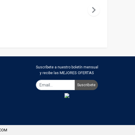
chevron_right
Suscríbete a nuestro boletín mensual
MEJORES OFERTAS
y recibe las
Suscribete
.COM