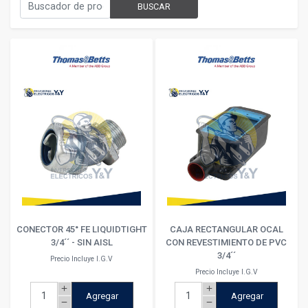
BUSCAR
CONECTOR 45° FE LIQUIDTIGHT
CAJA RECTANGULAR OCAL
3/4´´ - SIN AISL
CON REVESTIMIENTO DE PVC
3/4´´
Precio Incluye I.G.V
Precio Incluye I.G.V
add
add
Agregar
Agregar
remove
remove