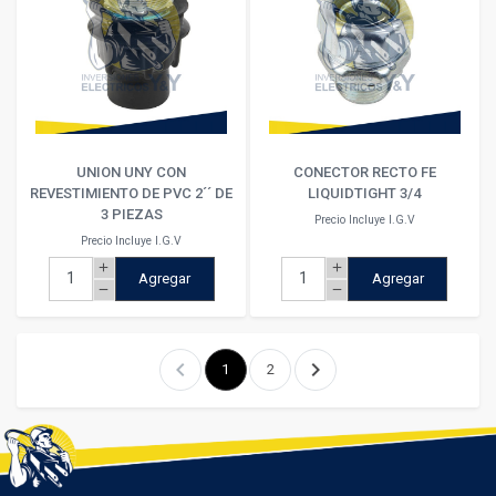
UNION UNY CON
CONECTOR RECTO FE
REVESTIMIENTO DE PVC 2´´ DE
LIQUIDTIGHT 3/4
3 PIEZAS
Precio Incluye I.G.V
Precio Incluye I.G.V
add
add
Agregar
Agregar
remove
remove
chevron_left
chevron_right
1
2