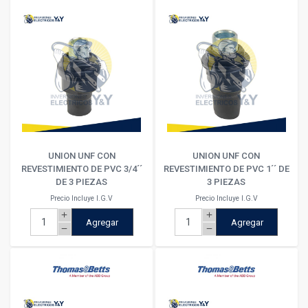
UNION UNF CON
UNION UNF CON
REVESTIMIENTO DE PVC 3/4´´
REVESTIMIENTO DE PVC 1´´ DE
DE 3 PIEZAS
3 PIEZAS
Precio Incluye I.G.V
Precio Incluye I.G.V
add
add
Agregar
Agregar
remove
remove