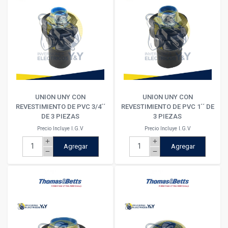
UNION UNY CON
UNION UNY CON
REVESTIMIENTO DE PVC 3/4´´
REVESTIMIENTO DE PVC 1´´ DE
DE 3 PIEZAS
3 PIEZAS
Precio Incluye I.G.V
Precio Incluye I.G.V
add
add
Agregar
Agregar
remove
remove