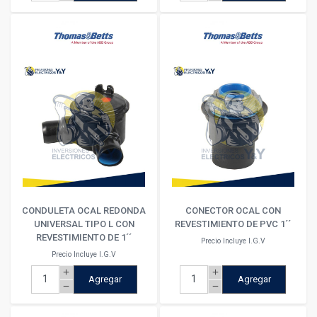
CONDULETA OCAL REDONDA
CONECTOR OCAL CON
UNIVERSAL TIPO L CON
REVESTIMIENTO DE PVC 1´´
REVESTIMIENTO DE 1´´
Precio Incluye I.G.V
Precio Incluye I.G.V
add
add
Agregar
Agregar
remove
remove