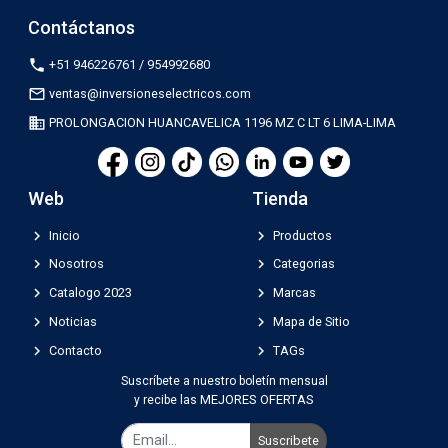
Contáctanos
phone
+51 946226761 / 954992680
mail_outline
ventas@inversioneselectricos.com
business
PROLONGACION HUANCAVELICA 1196 MZ C LT 6 LIMA-LIMA
Web
Tienda
chevron_right
chevron_right
Inicio
Productos
chevron_right
chevron_right
Nosotros
Categorias
chevron_right
chevron_right
Catalogo 2023
Marcas
chevron_right
chevron_right
Noticias
Mapa de Sitio
chevron_right
chevron_right
Contacto
TAGs
Suscríbete a nuestro boletín mensual
MEJORES OFERTAS
y recibe las
Suscribete