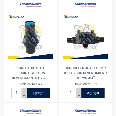
CONECTOR RECTO
CONDULETA OCAL FORM 7
LIQUIDTIGHT CON
TIPO TB CON REVESTIMIENTO
REVESTIMIENTO PVC 1´´
DE PVC 3/4´´
Precio Incluye I.G.V
Precio Incluye I.G.V
add
add
Agregar
Agregar
remove
remove