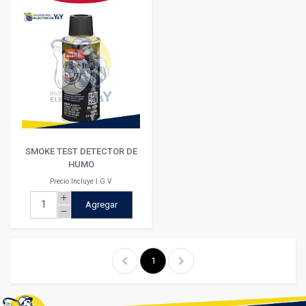
SMOKE TEST DETECTOR DE
HUMO
Precio Incluye I.G.V
add
Agregar
remove
chevron_left
chevron_right
1