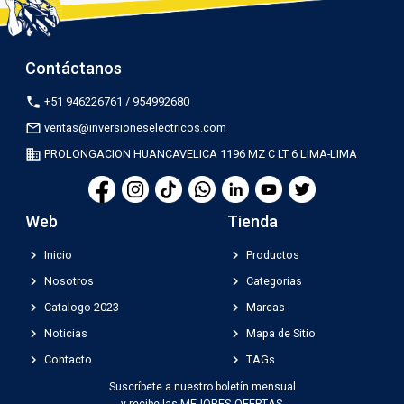
Contáctanos
phone
+51 946226761 / 954992680
mail_outline
ventas@inversioneselectricos.com
business
PROLONGACION HUANCAVELICA 1196 MZ C LT 6 LIMA-LIMA
Web
Tienda
chevron_right
chevron_right
Inicio
Productos
chevron_right
chevron_right
Nosotros
Categorias
chevron_right
chevron_right
Catalogo 2023
Marcas
chevron_right
chevron_right
Noticias
Mapa de Sitio
chevron_right
chevron_right
Contacto
TAGs
Suscríbete a nuestro boletín mensual
MEJORES OFERTAS
y recibe las