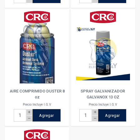
AIRE COMPRIMIDO DUSTER 8
SPRAY GALVANIZADOR
oz
GALVANOX 13 OZ
Precio Incluye I.G.V
Precio Incluye I.G.V
add
add
Agregar
Agregar
remove
remove