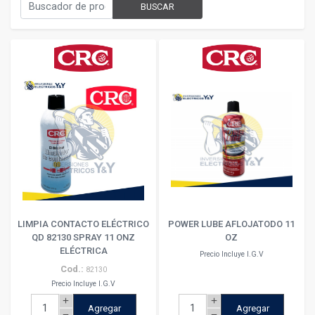
BUSCAR
LIMPIA CONTACTO ELÉCTRICO
POWER LUBE AFLOJATODO 11
QD 82130 SPRAY 11 ONZ
OZ
ELÉCTRICA
Precio Incluye I.G.V
Cod.:
82130
Precio Incluye I.G.V
add
add
Agregar
Agregar
remove
remove