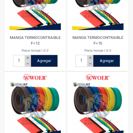
MANGA TERMOCONTRAIBLE
MANGA TERMOCONTRAIBLE
F=12
F=15
Precio Incluye I.G.V
Precio Incluye I.G.V
add
add
Agregar
Agregar
remove
remove