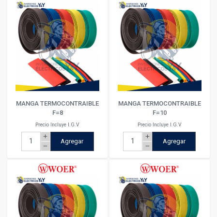
MANGA TERMOCONTRAIBLE
MANGA TERMOCONTRAIBLE
F=8
F=10
Precio Incluye I.G.V
Precio Incluye I.G.V
add
add
Agregar
Agregar
remove
remove