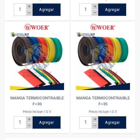
add
add
Agregar
Agregar
remove
remove
MANGA TERMOCONTRAIBLE
MANGA TERMOCONTRAIBLE
F=30
F=35
Precio Incluye I.G.V
Precio Incluye I.G.V
add
add
Agregar
Agregar
remove
remove