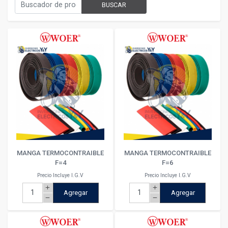
BUSCAR
MANGA TERMOCONTRAIBLE
MANGA TERMOCONTRAIBLE
F=4
F=6
Precio Incluye I.G.V
Precio Incluye I.G.V
add
add
Agregar
Agregar
remove
remove