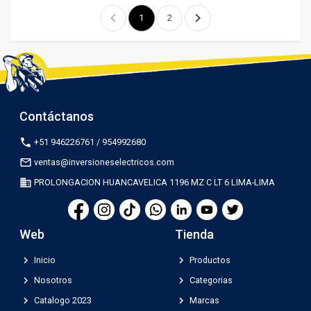
chevron_left
chevron_right
1
2
Contáctanos
phone
+51 946226761 / 954992680
mail_outline
ventas@inversioneselectricos.com
business
PROLONGACION HUANCAVELICA 1196 MZ C LT 6 LIMA-LIMA
Web
Tienda
chevron_right
chevron_right
Inicio
Productos
chevron_right
chevron_right
Nosotros
Categorias
chevron_right
chevron_right
Catalogo 2023
Marcas