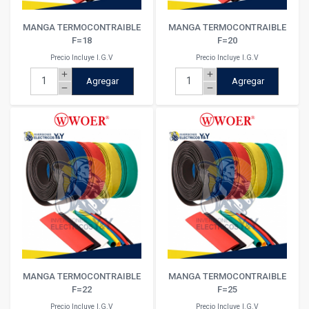
MANGA TERMOCONTRAIBLE
MANGA TERMOCONTRAIBLE
F=18
F=20
Precio Incluye I.G.V
Precio Incluye I.G.V
add
add
Agregar
Agregar
remove
remove
MANGA TERMOCONTRAIBLE
MANGA TERMOCONTRAIBLE
F=22
F=25
Precio Incluye I.G.V
Precio Incluye I.G.V