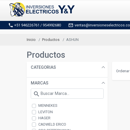
phone
mail_outline
+51 946226761 / 954992680
ventas@inversioneselectricos.c
Inicio
Productos
ASHUN
Productos
CATEGORIAS
Ordenar 
MARCAS
search
MENNEKES
LEVITON
HAGER
CADWELD ERICO