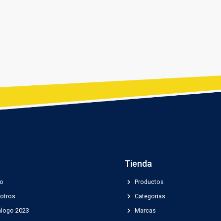
Tienda
chevron_right
io
Productos
chevron_right
otros
Categorias
chevron_right
alogo 2023
Marcas