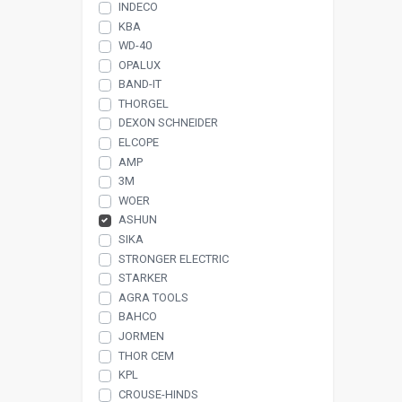
INDECO
KBA
WD-40
OPALUX
BAND-IT
THORGEL
DEXON SCHNEIDER
ELCOPE
AMP
3M
WOER
ASHUN
SIKA
STRONGER ELECTRIC
STARKER
AGRA TOOLS
BAHCO
JORMEN
THOR CEM
KPL
CROUSE-HINDS