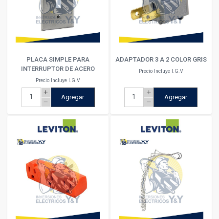
PLACA SIMPLE PARA
ADAPTADOR 3 A 2 COLOR GRIS
INTERRUPTOR DE ACERO
Precio Incluye I.G.V
Precio Incluye I.G.V
add
add
Agregar
Agregar
remove
remove