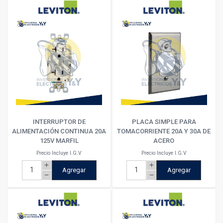
INTERRUPTOR DE
PLACA SIMPLE PARA
ALIMENTACIÓN CONTINUA 20A
TOMACORRIENTE 20A Y 30A DE
125V MARFIL
ACERO
Precio Incluye I.G.V
Precio Incluye I.G.V
add
add
Agregar
Agregar
remove
remove