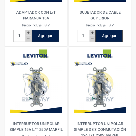
ADAPTADOR CON L/T
SUJETADOR DE CABLE
NARANJA 15A
SUPERIOR
Precio Incluye I.G.V
Precio Incluye I.G.V
add
add
Agregar
Agregar
remove
remove
INTERRUPTOR UNIPOLAR
INTERRUPTOR UNIPOLAR
SIMPLE 15A L/T 250V MARFIL
SIMPLE DE 3 CONMUTACIÓN
15A L/T 250V MARFIL