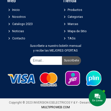
Web
Tienda
chevron_right
chevron_right
Inicio
Productos
chevron_right
chevron_right
Nosotros
Categorias
chevron_right
chevron_right
Catalogo 2023
Marcas
chevron_right
chevron_right
Noticias
Mapa de Sitio
chevron_right
chevron_right
Contacto
TAGs
Suscríbete a nuestro boletín mensual
MEJORES OFERTAS
y recibe las
Suscribete
Copyright © 2023 INVERSION ESELECTRICOS Y & Y - Desarrollado por
MULTIPROWEB.COM