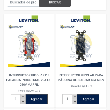
BUSCAR
INTERRUPTOR BIPOLAR DE
INTERRUPTOR BIPOLAR PARA
PALANCA INDUSTRIAL 20A L/T
MÁQUINA DE SOLDAR 40A 600V
250V MARFIL
Precio Incluye I.G.V
Precio Incluye I.G.V
add
add
Agregar
Agregar
remove
remove