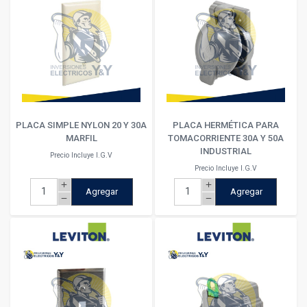
PLACA SIMPLE NYLON 20 Y 30A
PLACA HERMÉTICA PARA
MARFIL
TOMACORRIENTE 30A Y 50A
INDUSTRIAL
Precio Incluye I.G.V
Precio Incluye I.G.V
add
add
Agregar
Agregar
remove
remove